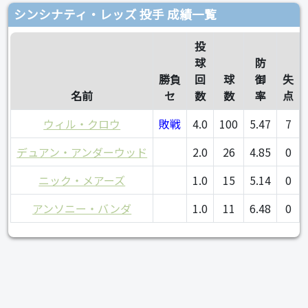
シンシナティ・レッズ 投手 成績一覧
投
球
防
勝負
回
球
御
失
名前
セ
数
数
率
点
ウィル・クロウ
敗戦
4.0
100
5.47
7
デュアン・アンダーウッド
2.0
26
4.85
0
ニック・メアーズ
1.0
15
5.14
0
アンソニー・バンダ
1.0
11
6.48
0