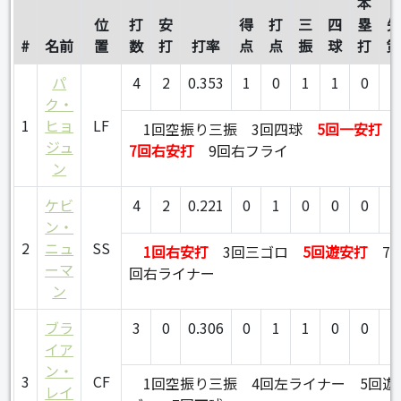
本
位
打
安
得
打
三
四
塁
#
名前
置
数
打
打率
点
点
振
球
打
パ
4
2
0.353
1
0
1
1
0
0
ク・
1
ヒョ
LF
1回空振り三振
3回四球
5回一安打
ジュ
7回右安打
9回右フライ
ン
ケビ
4
2
0.221
0
1
0
0
0
0
ン・
2
ニュ
SS
1回右安打
3回三ゴロ
5回遊安打
7
ーマ
回右ライナー
ン
ブラ
3
0
0.306
0
1
1
0
0
0
イア
ン・
3
CF
1回空振り三振
4回左ライナー
5回遊
レイ