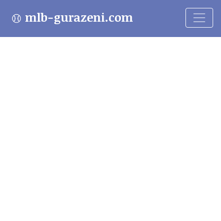
mlb-gurazeni.com