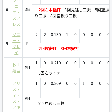
ウヘ
ニ
8
3B
2回右本塁打
3回見逃し三振
5回空振
オ・
り三振
8回空振り三振
スア
レス
ソニ
2
2
0.130
1
0
0
0
0
0
ー・
9
P
グレ
2回投安打
3回右安打
イ
1
0
0.210
0
0
0
0
0
0
秋山
PH
翔吾
5回右ライナー
アリ
1
0
0.209
0
0
1
0
0
0
ステ
ィデ
PH
ス・
8回見逃し三振
アキ