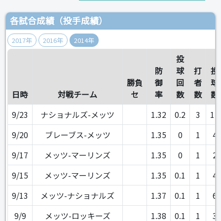
各試合成績（投手成績）
2017年
2016年
2014年
投
防
球
打
投
勝負
御
回
者
球
日時
対戦チーム
セ
率
数
数
数
9/23
ナショナルズ-メッツ
1.32
0.2
3
17
9/20
ブレーブス-メッツ
1.35
0
1
4
9/17
メッツ-マーリンズ
1.35
0
1
2
9/15
メッツ-マーリンズ
1.35
0.1
1
4
9/13
メッツ-ナショナルズ
1.37
0.1
1
6
9/9
メッツ-ロッキーズ
1.38
0.1
1
3