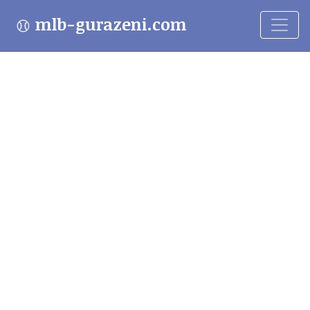
mlb-gurazeni.com