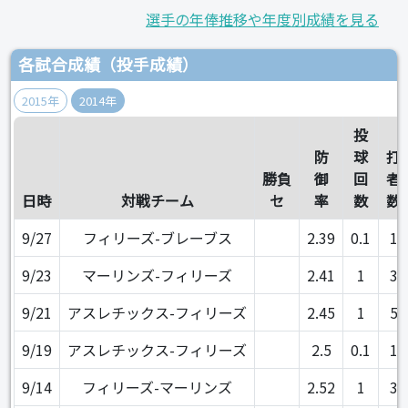
選手の年俸推移や年度別成績を見る
各試合成績（投手成績）
2015年
2014年
投
防
球
打
勝負
御
回
者
日時
対戦チーム
セ
率
数
数
9/27
フィリーズ-ブレーブス
2.39
0.1
1
9/23
マーリンズ-フィリーズ
2.41
1
3
9/21
アスレチックス-フィリーズ
2.45
1
5
9/19
アスレチックス-フィリーズ
2.5
0.1
1
9/14
フィリーズ-マーリンズ
2.52
1
3