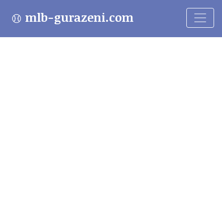
mlb-gurazeni.com