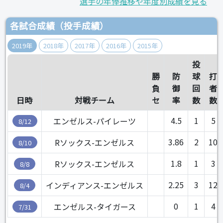
選手の年俸推移や年度別成績を見る
各試合成績（投手成績）
2019年
2018年
2017年
2016年
2015年
投
勝
防
球
打
負
御
回
者
日時
対戦チーム
セ
率
数
数
4.5
1
5
エンゼルス-パイレーツ
8/12
3.86
2
10
Rソックス-エンゼルス
8/10
1.8
1
3
Rソックス-エンゼルス
8/8
2.25
3
12
インディアンス-エンゼルス
8/4
0
1
4
エンゼルス-タイガース
7/31