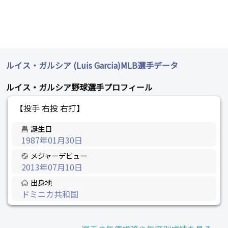
ルイス・ガルシア (Luis Garcia)MLB選手データ
ルイス・ガルシア野球選手プロフィール
【投手 右投 右打】
誕生日
1987年01月30日
メジャーデビュー
2013年07月10日
出身地
ドミニカ共和国