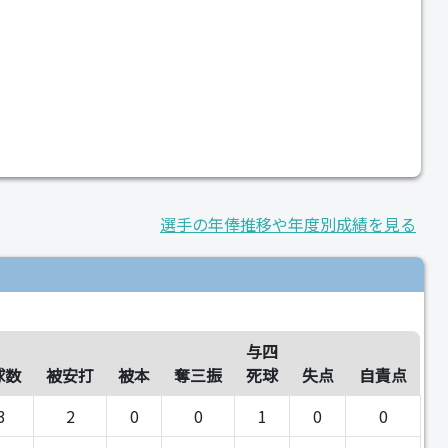
選手の年俸推移や年度別成績を見る
与四
球数
被安打
被本
奪三振
死球
失点
自責点
3
2
0
0
1
0
0