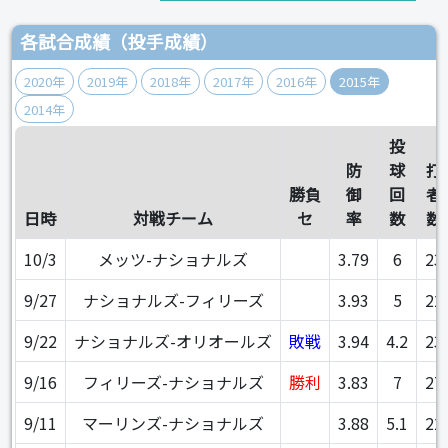
各試合成績（投手成績）
2020年
2019年
2018年
2017年
2016年
2015年
2014年
投
防
球
打
勝負
御
回
者
日時
対戦チーム
セ
率
数
数
10/3
メッツ-ナショナルズ
3.79
6
23
9/27
ナショナルズ-フィリーズ
3.93
5
22
9/22
ナショナルズ-オリオールズ
敗戦
3.94
4.2
23
9/16
フィリーズ-ナショナルズ
勝利
3.83
7
27
9/11
マーリンズ-ナショナルズ
3.88
5.1
22