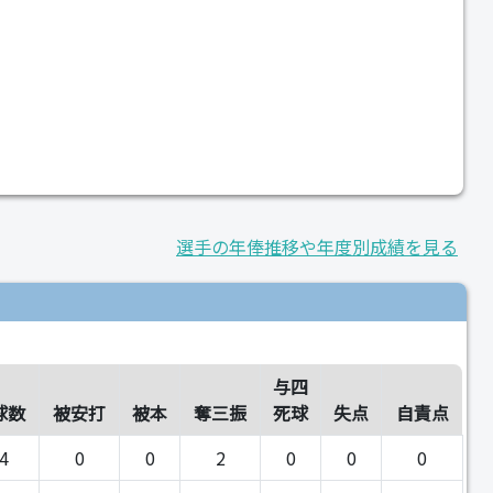
選手の年俸推移や年度別成績を見る
与四
球数
被安打
被本
奪三振
死球
失点
自責点
4
0
0
2
0
0
0