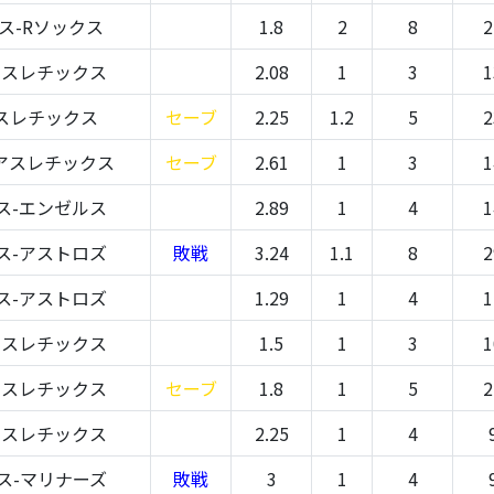
ス-Rソックス
1.8
2
8
2
アスレチックス
2.08
1
3
1
スレチックス
セーブ
2.25
1.2
5
2
アスレチックス
セーブ
2.61
1
3
1
ス-エンゼルス
2.89
1
4
1
ス-アストロズ
敗戦
3.24
1.1
8
2
ス-アストロズ
1.29
1
4
1
アスレチックス
1.5
1
3
1
アスレチックス
セーブ
1.8
1
5
2
アスレチックス
2.25
1
4
ス-マリナーズ
敗戦
3
1
4