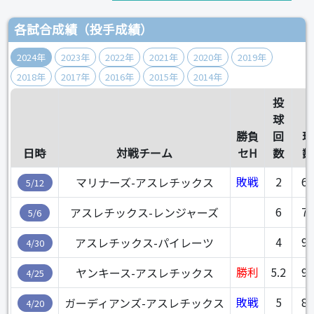
各試合成績（投手成績）
2024年
2023年
2022年
2021年
2020年
2019年
2018年
2017年
2016年
2015年
2014年
投
球
勝負
回
球
日時
対戦チーム
セH
数
数
敗戦
2
60
マリナーズ-アスレチックス
5/12
6
78
アスレチックス-レンジャーズ
5/6
4
93
アスレチックス-パイレーツ
4/30
勝利
5.2
98
ヤンキース-アスレチックス
4/25
敗戦
5
86
ガーディアンズ-アスレチックス
4/20