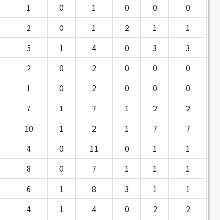
1
0
1
0
0
0
2
0
1
2
1
1
5
1
4
0
3
3
2
0
2
0
0
0
1
0
2
0
0
0
7
1
7
1
2
2
10
1
2
1
7
7
4
0
11
0
1
1
8
0
7
1
1
1
6
1
8
3
1
1
4
1
4
0
2
2