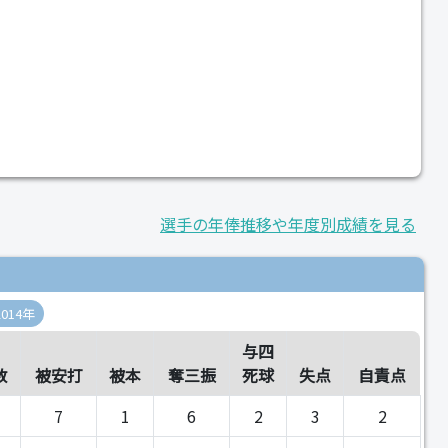
選手の年俸推移や年度別成績を見る
2014年
与四
数
被安打
被本
奪三振
死球
失点
自責点
7
1
6
2
3
2