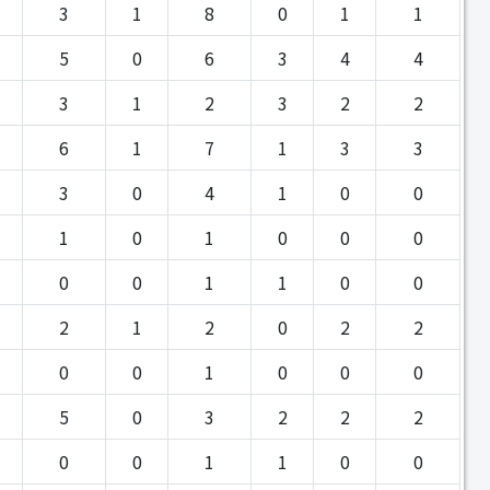
3
1
8
0
1
1
5
0
6
3
4
4
3
1
2
3
2
2
6
1
7
1
3
3
3
0
4
1
0
0
1
0
1
0
0
0
0
0
1
1
0
0
2
1
2
0
2
2
0
0
1
0
0
0
5
0
3
2
2
2
0
0
1
1
0
0