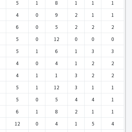
5
1
8
1
1
1
4
0
9
2
1
1
6
0
5
2
2
2
5
0
12
0
0
0
5
1
6
1
3
3
4
0
4
1
2
2
4
1
1
3
2
2
5
1
12
3
1
1
5
0
5
4
4
1
6
1
8
2
1
1
12
0
4
1
5
4