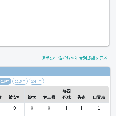
選手の年俸推移や年度別成績を見る
2016年
2015年
2014年
与四
数
被安打
被本
奪三振
死球
失点
自責点
0
0
0
1
1
1