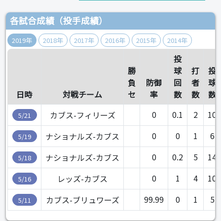
各試合成績（投手成績）
2019年
2018年
2017年
2016年
2015年
2014年
投
勝
球
打
投
負
防御
回
者
球
日時
対戦チーム
セ
率
数
数
数
0
0.1
2
10
カブス-フィリーズ
5/21
0
0
1
6
ナショナルズ-カブス
5/19
0
0.2
5
14
ナショナルズ-カブス
5/18
0
1
4
10
レッズ-カブス
5/16
99.99
0
1
5
カブス-ブリュワーズ
5/11