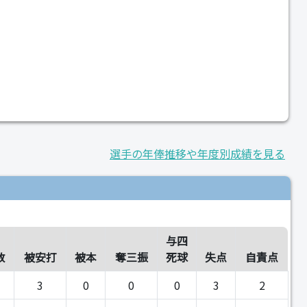
選手の年俸推移や年度別成績を見る
与四
数
被安打
被本
奪三振
死球
失点
自責点
3
0
0
0
3
2