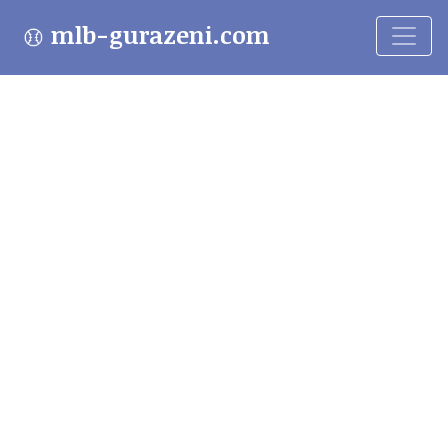
mlb-gurazeni.com