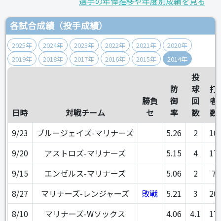
選手の年俸推移や年度別成績を見る
各試合成績（投手成績）
2025年
2024年
2023年
2022年
2021年
2020年
2019年
2018年
2017年
2016年
2015年
2014年
投
防
球
打
勝負
御
回
者
日時
対戦チーム
セ
率
数
数
9/23
ブルージェイズ-マリナーズ
5.26
2
10
9/20
アストロズ-マリナーズ
5.15
4
17
9/15
エンゼルス-マリナーズ
5.06
2
7
8/27
マリナーズ-レンジャーズ
敗戦
5.21
3
20
8/10
マリナーズ-Wソックス
4.06
4.1
17