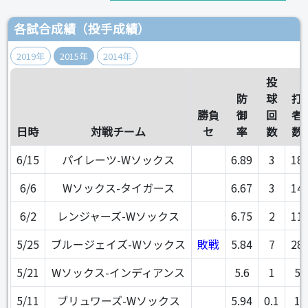
各試合成績（投手成績）
2019年
2015年
2014年
投
防
球
打
勝負
御
回
者
日時
対戦チーム
セ
率
数
数
6/15
パイレーツ-Wソックス
6.89
3
18
6/6
Wソックス-タイガース
6.67
3
14
6/2
レンジャーズ-Wソックス
6.75
2
11
5/25
ブルージェイズ-Wソックス
敗戦
5.84
7
28
5/21
Wソックス-インディアンス
5.6
1
5
5/11
ブリュワーズ-Wソックス
5.94
0.1
1