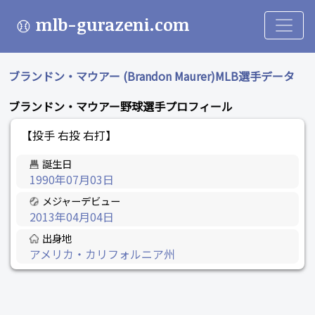
mlb-gurazeni.com
ブランドン・マウアー (Brandon Maurer)MLB選手データ
ブランドン・マウアー野球選手プロフィール
【投手 右投 右打】
誕生日
1990年07月03日
メジャーデビュー
2013年04月04日
出身地
アメリカ・カリフォルニア州