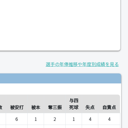
選手の年俸推移や年度別成績を見る
与四
数
被安打
被本
奪三振
死球
失点
自責点
6
1
2
1
4
4