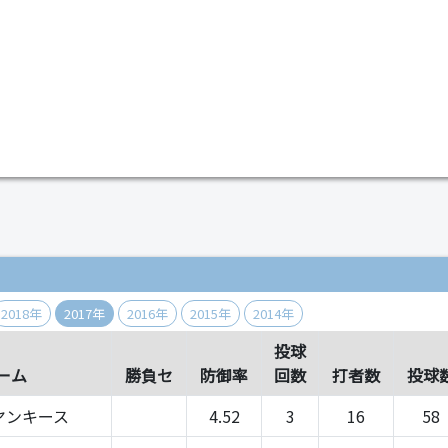
）
2018年
2017年
2016年
2015年
2014年
投球
ーム
勝負セ
防御率
回数
打者数
投球
ヤンキース
4.52
3
16
58