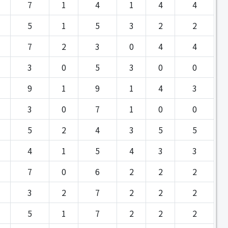
7
1
4
1
4
4
5
1
5
3
2
2
7
2
3
0
4
4
3
0
5
3
0
0
9
1
9
1
4
3
3
0
7
1
0
0
5
2
4
3
5
5
4
1
5
4
3
3
7
0
6
2
2
2
3
2
7
2
2
2
5
1
7
2
2
2