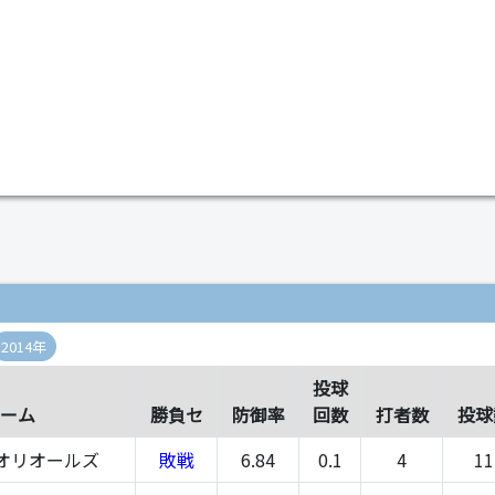
）
2014年
投球
ーム
勝負セ
防御率
回数
打者数
投球
オリオールズ
敗戦
6.84
0.1
4
11