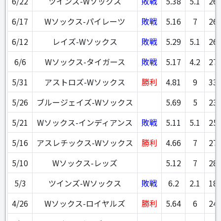
6/22
ツインズ-Wソックス
敗戦
5.38
5.1
26
6/17
Wソックス-パイレーツ
敗戦
5.16
7
26
6/12
レイズ-Wソックス
敗戦
5.29
5.1
26
6/6
Wソックス-タイガース
敗戦
5.17
4.2
27
5/31
アストロズ-Wソックス
勝利
4.81
9
33
5/26
ブルージェイズ-Wソックス
5.69
5
23
5/21
Wソックス-インディアンス
敗戦
5.11
5.1
25
5/16
アスレチックス-Wソックス
勝利
4.66
7
27
5/10
Wソックス-レッズ
5.12
7
28
5/3
ツインズ-Wソックス
敗戦
6.2
2.1
18
4/26
Wソックス-ロイヤルズ
勝利
5.64
6
24