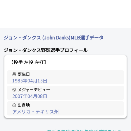
ジョン・ダンクス (John Danks)MLB選手データ
ジョン・ダンクス野球選手プロフィール
【投手 左投 左打】
誕生日
1985年04月15日
メジャーデビュー
2007年04月08日
出身地
アメリカ・テキサス州