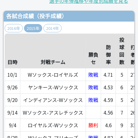
選手の年俸推移や年度別成績を見る
各試合成績（投手成績）
2016年
2015年
2014年
投
防
球
打
勝負
御
回
者
日時
対戦チーム
セ
率
数
数
10/1
Wソックス-ロイヤルズ
敗戦
4.71
5
27
9/26
ヤンキース-Wソックス
敗戦
4.53
6
25
9/20
インディアンス-Wソックス
敗戦
4.59
5
24
9/14
Wソックス-アスレチックス
4.56
7
26
9/4
ロイヤルズ-Wソックス
勝利
4.6
9
33
8/28
Wソックス-マリナーズ
敗戦
4.82
6
24