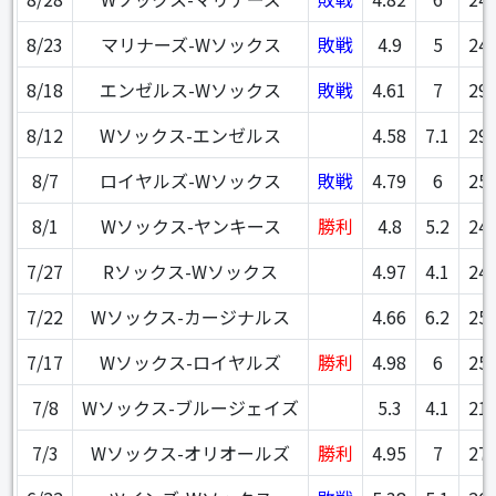
8/23
マリナーズ-Wソックス
敗戦
4.9
5
24
8/18
エンゼルス-Wソックス
敗戦
4.61
7
29
8/12
Wソックス-エンゼルス
4.58
7.1
29
8/7
ロイヤルズ-Wソックス
敗戦
4.79
6
25
8/1
Wソックス-ヤンキース
勝利
4.8
5.2
24
7/27
Rソックス-Wソックス
4.97
4.1
24
7/22
Wソックス-カージナルス
4.66
6.2
25
7/17
Wソックス-ロイヤルズ
勝利
4.98
6
25
7/8
Wソックス-ブルージェイズ
5.3
4.1
21
7/3
Wソックス-オリオールズ
勝利
4.95
7
27