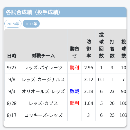
各試合成績（投手成績）
2015年
2014年
投
防
球
打
投
勝負
御
回
者
球
日時
対戦チーム
セ
率
数
数
数
9/27
レッズ-パイレーツ
勝利
2.95
1
3
10
9/8
レッズ-カージナルス
3.12
0.1
1
7
9/3
オリオールズ-レッズ
敗戦
3.18
6
23
90
8/28
レッズ-カブス
勝利
1.64
5
20
100
8/17
ロッキーズ-レッズ
3
6
25
103