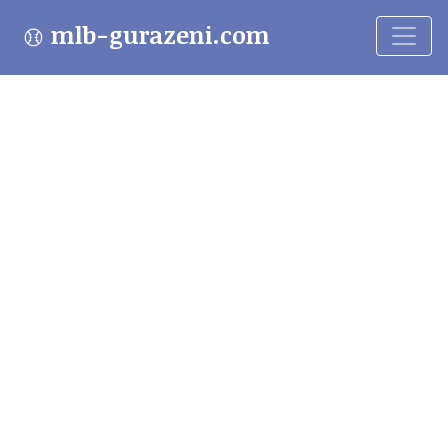
mlb-gurazeni.com