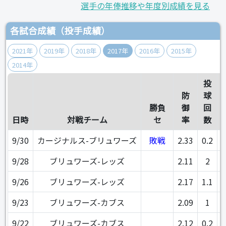
選手の年俸推移や年度別成績を見る
各試合成績（投手成績）
2021年
2019年
2018年
2017年
2016年
2015年
2014年
投
防
球
勝負
御
回
日時
対戦チーム
セ
率
数
9/30
カージナルス-ブリュワーズ
敗戦
2.33
0.2
9/28
ブリュワーズ-レッズ
2.11
2
9/26
ブリュワーズ-レッズ
2.17
1.1
9/23
ブリュワーズ-カブス
2.09
1
9/22
ブリュワーズ-カブス
2.12
0.2