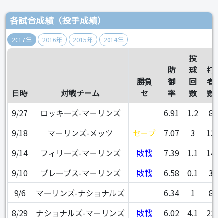
各試合成績（投手成績）
2017年
2016年
2015年
2014年
投
防
球
打
勝負
御
回
者
日時
対戦チーム
セ
率
数
数
9/27
ロッキーズ-マーリンズ
6.91
1.2
8
9/18
マーリンズ-メッツ
セーブ
7.07
3
13
9/14
フィリーズ-マーリンズ
敗戦
7.39
1.1
14
9/10
ブレーブス-マーリンズ
敗戦
6.58
0.1
3
9/6
マーリンズ-ナショナルズ
6.34
1
8
8/29
ナショナルズ-マーリンズ
敗戦
6.02
4.1
22