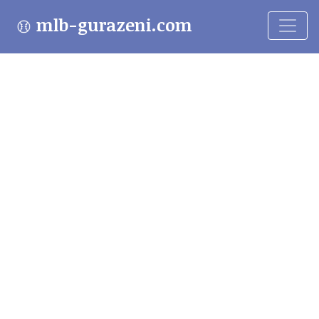
mlb-gurazeni.com