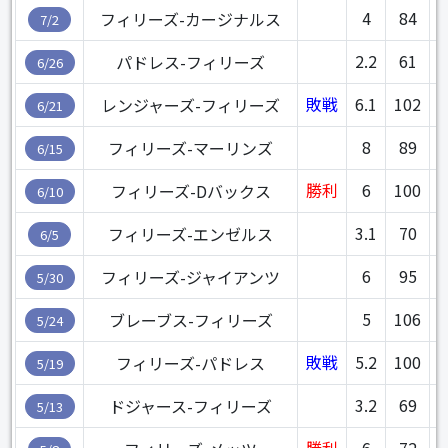
4
84
4
フィリーズ-カージナルス
7/2
2.2
61
4
パドレス-フィリーズ
6/26
敗戦
6.1
102
4
レンジャーズ-フィリーズ
6/21
8
89
4
フィリーズ-マーリンズ
6/15
勝利
6
100
4
フィリーズ-Dバックス
6/10
3.1
70
4
フィリーズ-エンゼルス
6/5
6
95
3
フィリーズ-ジャイアンツ
5/30
5
106
3
ブレーブス-フィリーズ
5/24
敗戦
5.2
100
3
フィリーズ-パドレス
5/19
3.2
69
4
ドジャース-フィリーズ
5/13
勝利
6
72
2