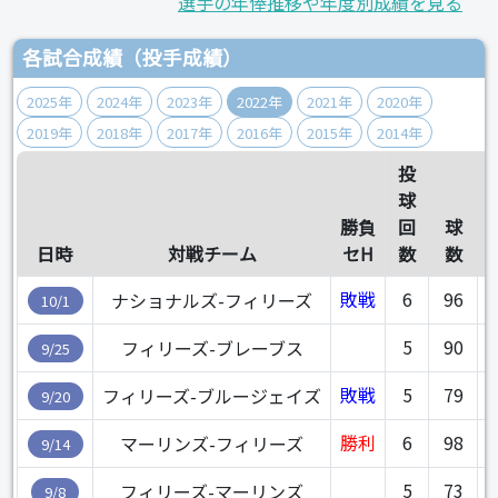
選手の年俸推移や年度別成績を見る
各試合成績（投手成績）
2025年
2024年
2023年
2022年
2021年
2020年
2019年
2018年
2017年
2016年
2015年
2014年
投
球
勝負
回
球
日時
対戦チーム
セH
数
数
敗戦
6
96
5
ナショナルズ-フィリーズ
10/1
5
90
4
フィリーズ-ブレーブス
9/25
敗戦
5
79
4
フィリーズ-ブルージェイズ
9/20
勝利
6
98
4
マーリンズ-フィリーズ
9/14
5
73
4
フィリーズ-マーリンズ
9/8