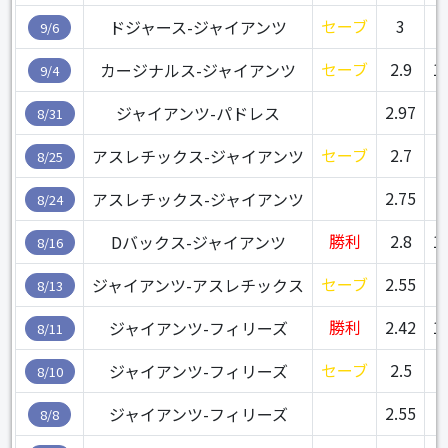
セーブ
3
ドジャース-ジャイアンツ
9/6
セーブ
2.9
1.
カージナルス-ジャイアンツ
9/4
2.97
ジャイアンツ-パドレス
8/31
セーブ
2.7
アスレチックス-ジャイアンツ
8/25
2.75
アスレチックス-ジャイアンツ
8/24
勝利
2.8
1.
Dバックス-ジャイアンツ
8/16
セーブ
2.55
ジャイアンツ-アスレチックス
8/13
勝利
2.42
1.
ジャイアンツ-フィリーズ
8/11
セーブ
2.5
ジャイアンツ-フィリーズ
8/10
2.55
ジャイアンツ-フィリーズ
8/8