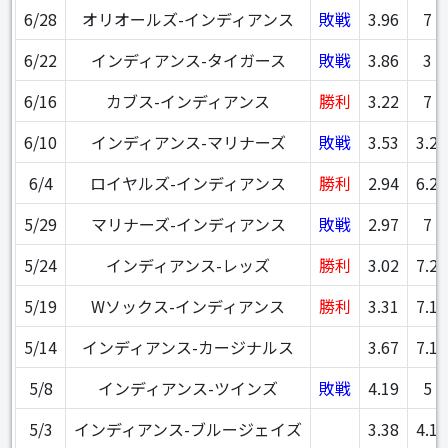
6/28
オリオールズ-インディアンス
敗戦
3.96
7
6/22
インディアンス-タイガース
敗戦
3.86
3
6/16
カブス-インディアンス
勝利
3.22
7
6/10
インディアンス-マリナーズ
敗戦
3.53
3.2
6/4
ロイヤルズ-インディアンス
勝利
2.94
6.2
5/29
マリナーズ-インディアンス
敗戦
2.97
7
5/24
インディアンス-レッズ
勝利
3.02
7.2
5/19
Wソックス-インディアンス
勝利
3.31
7.1
5/14
インディアンス-カージナルス
3.67
7.1
5/8
インディアンス-ツインズ
敗戦
4.19
5
5/3
インディアンス-ブルージェイズ
3.38
4.1