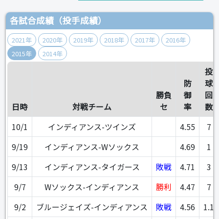
各試合成績（投手成績）
2021年
2020年
2019年
2018年
2017年
2016年
2015年
2014年
投
防
球
勝負
御
回
日時
対戦チーム
セ
率
数
10/1
インディアンス-ツインズ
4.55
7
9/19
インディアンス-Wソックス
4.69
1
9/13
インディアンス-タイガース
敗戦
4.71
3
9/7
Wソックス-インディアンス
勝利
4.47
7
9/2
ブルージェイズ-インディアンス
敗戦
4.56
1.1