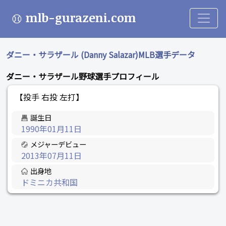
mlb-gurazeni.com
ダニー・サラザール (Danny Salazar)MLB選手データ
ダニー・サラザール野球選手プロフィール
【投手 右投 左打】
誕生日
1990年01月11日
メジャーデビュー
2013年07月11日
出身地
ドミニカ共和国