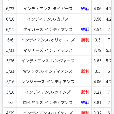
6/23
インディアンス-タイガース
敗戦
4.06
4.1
6/18
インディアンス-カブス
3.56
4.2
6/12
タイガース-インディアンス
敗戦
3.54
7
6/6
インディアンス-オリオールズ
勝利
3.5
7
5/31
マリナーズ-インディアンス
3.79
5.1
5/26
インディアンス-レンジャーズ
3.65
5.2
5/21
Wソックス-インディアンス
勝利
3.5
6
5/16
レンジャーズ-インディアンス
4.06
4.2
5/10
インディアンス-ツインズ
勝利
3.27
7
5/5
ロイヤルズ-インディアンス
敗戦
3.81
7
4/29
インディアンス-ロイヤルズ
勝利
3.32
6