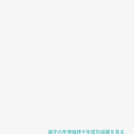
選手の年俸推移や年度別成績を見る