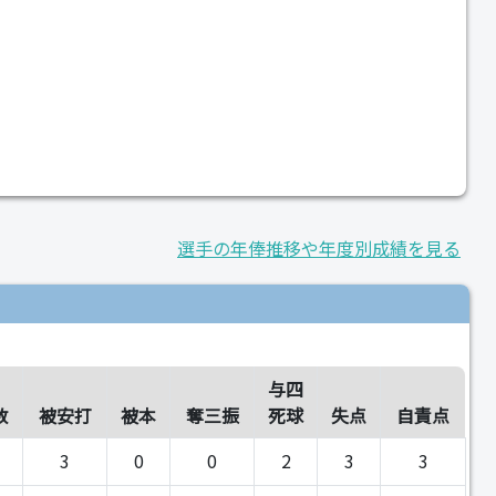
選手の年俸推移や年度別成績を見る
与四
数
被安打
被本
奪三振
死球
失点
自責点
3
0
0
2
3
3