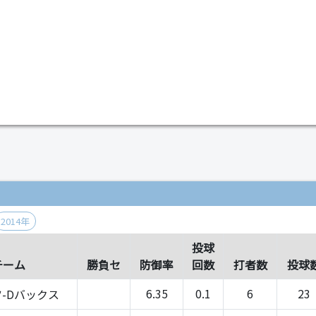
）
2014年
投球
チーム
勝負セ
防御率
回数
打者数
投球
6.35
0.1
6
23
-Dバックス