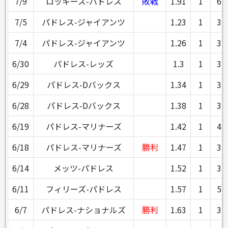
7/9
ロッキーズ-パドレス
敗戦
1.91
1
6
7/5
パドレス-ジャイアンツ
1.23
1
3
7/4
パドレス-ジャイアンツ
1.26
1
3
6/30
パドレス-レッズ
1.3
1
3
6/29
パドレス-Dバックス
1.34
1
3
6/28
パドレス-Dバックス
1.38
1
3
6/19
パドレス-マリナーズ
1.42
1
4
6/18
パドレス-マリナーズ
勝利
1.47
1
3
6/14
メッツ-パドレス
1.52
1
3
6/11
フィリーズ-パドレス
1.57
1
5
6/7
パドレス-ナショナルズ
勝利
1.63
1
3