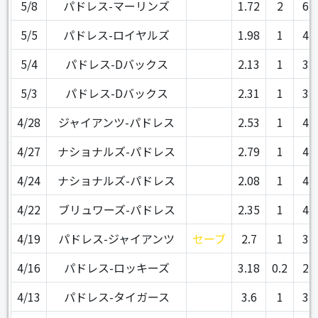
5/8
パドレス-マーリンズ
1.72
2
6
5/5
パドレス-ロイヤルズ
1.98
1
4
5/4
パドレス-Dバックス
2.13
1
3
5/3
パドレス-Dバックス
2.31
1
3
4/28
ジャイアンツ-パドレス
2.53
1
4
4/27
ナショナルズ-パドレス
2.79
1
4
4/24
ナショナルズ-パドレス
2.08
1
4
4/22
ブリュワーズ-パドレス
2.35
1
4
4/19
パドレス-ジャイアンツ
セーブ
2.7
1
3
4/16
パドレス-ロッキーズ
3.18
0.2
2
4/13
パドレス-タイガース
3.6
1
3