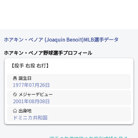
ホアキン・ベノア (Joaquin Benoit)MLB選手データ
ホアキン・ベノア野球選手プロフィール
【投手 右投 右打】
誕生日
1977年07月26日
メジャーデビュー
2001年08月08日
出身地
ドミニカ共和国