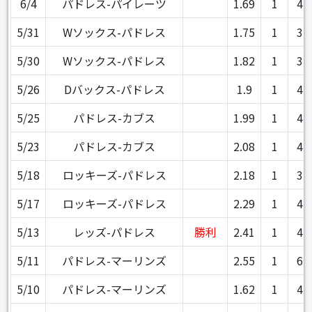
6/4
パドレス-パイレーツ
1.69
1
4
5/31
Wソックス-パドレス
1.75
1
3
5/30
Wソックス-パドレス
1.82
1
3
5/26
Dバックス-パドレス
1.9
1
4
5/25
パドレス-カブス
1.99
1
4
5/23
パドレス-カブス
2.08
1
4
5/18
ロッキーズ-パドレス
2.18
1
3
5/17
ロッキーズ-パドレス
2.29
1
4
5/13
レッズ-パドレス
勝利
2.41
1
4
5/11
パドレス-マーリンズ
2.55
1
6
5/10
パドレス-マーリンズ
1.62
1
4