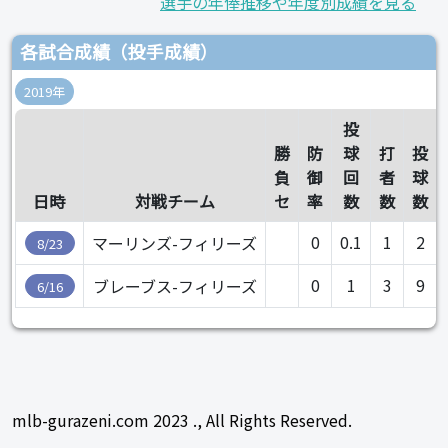
選手の年俸推移や年度別成績を見る
各試合成績（投手成績）
2019年
投
勝
防
球
打
投
負
御
回
者
球
日時
対戦チーム
セ
率
数
数
数
0
0.1
1
2
マーリンズ-フィリーズ
8/23
0
1
3
9
ブレーブス-フィリーズ
6/16
mlb-gurazeni.com 2023 ., All Rights Reserved.