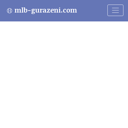
mlb-gurazeni.com