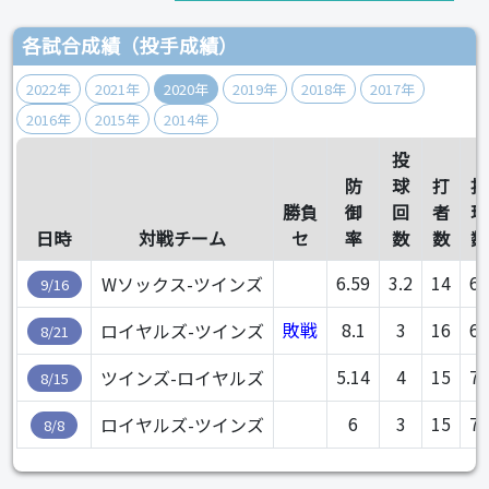
各試合成績（投手成績）
2022年
2021年
2020年
2019年
2018年
2017年
2016年
2015年
2014年
投
防
球
打
投
勝負
御
回
者
球
日時
対戦チーム
セ
率
数
数
数
6.59
3.2
14
6
Wソックス-ツインズ
9/16
敗戦
8.1
3
16
6
ロイヤルズ-ツインズ
8/21
5.14
4
15
7
ツインズ-ロイヤルズ
8/15
6
3
15
7
ロイヤルズ-ツインズ
8/8