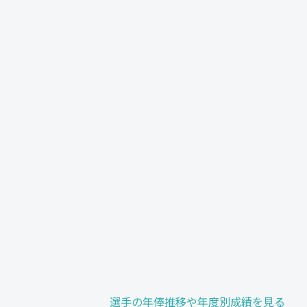
選手の年俸推移や年度別成績を見る