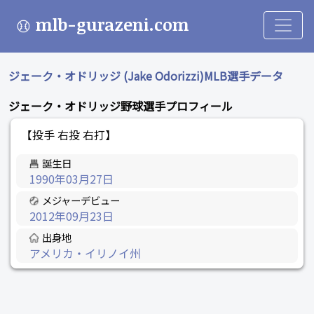
mlb-gurazeni.com
ジェーク・オドリッジ (Jake Odorizzi)MLB選手データ
ジェーク・オドリッジ野球選手プロフィール
【投手 右投 右打】
誕生日
1990年03月27日
メジャーデビュー
2012年09月23日
出身地
アメリカ・イリノイ州