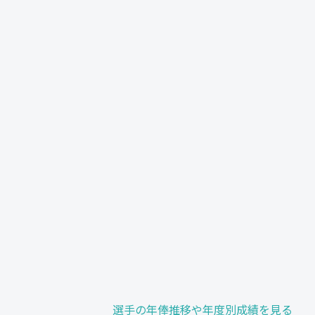
選手の年俸推移や年度別成績を見る