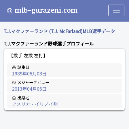
mlb-gurazeni.com
T.J.マクファーランド (T.J. McFarland)MLB選手データ
T.J.マクファーランド野球選手プロフィール
【投手 左投 左打】
誕生日
1989年06月08日
メジャーデビュー
2013年04月06日
出身地
アメリカ・イリノイ州