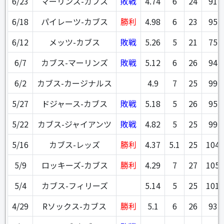
6/23
マーリンズ-カブス
敗戦
4.74
6
24
91
6/18
パイレーツ-カブス
勝利
4.98
6
23
95
6/12
メッツ-カブス
敗戦
5.26
5
21
75
6/7
カブス-マーリンズ
敗戦
5.12
6
26
94
6/2
カブス-カージナルス
4.9
7
25
99
5/27
ドジャース-カブス
敗戦
5.18
5
26
95
5/22
カブス-ジャイアンツ
敗戦
4.82
5
25
99
5/16
カブス-レッズ
勝利
4.37
5.1
25
104
5/9
ロッキーズ-カブス
勝利
4.29
7
27
105
5/4
カブス-フィリーズ
5.14
5
25
101
4/29
Rソックス-カブス
勝利
5.1
6
26
93