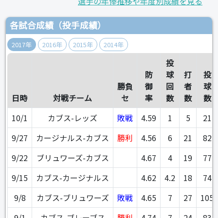
選手の年俸推移や年度別成績を見る
各試合成績（投手成績）
2017年
2016年
2015年
2014年
投
防
球
打
投
勝負
御
回
者
球
日時
対戦チーム
セ
率
数
数
数
10/1
カブス-レッズ
敗戦
4.59
1
5
21
9/27
カージナルス-カブス
勝利
4.56
6
21
82
9/22
ブリュワーズ-カブス
4.67
4
19
77
9/15
カブス-カージナルス
4.62
4.2
18
74
9/8
カブス-ブリュワーズ
敗戦
4.65
7
27
105
9/1
カブス-ブレーブス
勝利
4.74
7
24
83