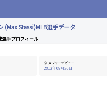
Max Stassi)MLB選手データ
球選手プロフィール
メジャーデビュー
2013年08月20日