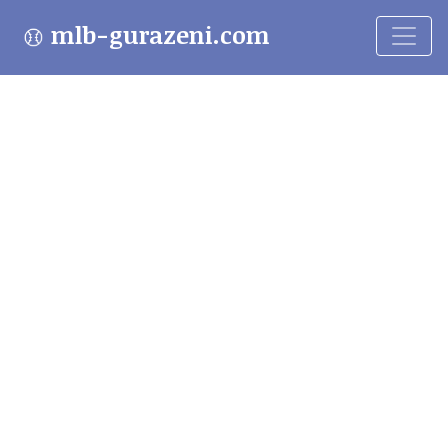
mlb-gurazeni.com